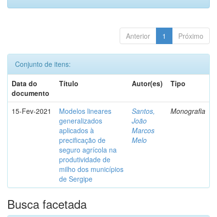
Anterior
1
Próximo
Conjunto de itens:
Data do
Título
Autor(es)
Tipo
documento
15-Fev-2021
Modelos lineares
Santos,
Monografia
generalizados
João
aplicados à
Marcos
precificação de
Melo
seguro agrícola na
produtividade de
milho dos municípios
de Sergipe
Busca facetada