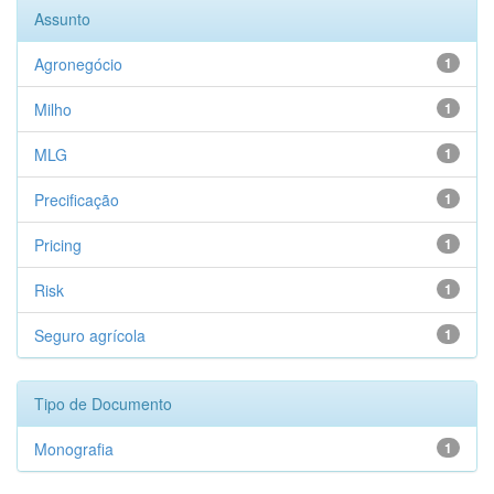
Assunto
Agronegócio
1
Milho
1
MLG
1
Precificação
1
Pricing
1
Risk
1
Seguro agrícola
1
Tipo de Documento
Monografia
1