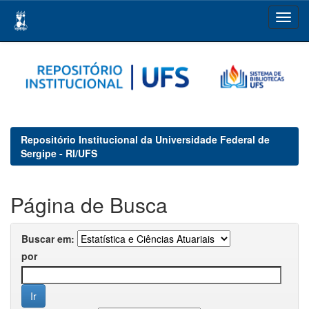
Skip
navigation
Repositório Institucional da Universidade Federal de
Sergipe - RI/UFS
Página de Busca
Buscar em:
por