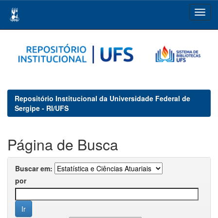
Skip
navigation
Repositório Institucional da Universidade Federal de
Sergipe - RI/UFS
Página de Busca
Buscar em:
por