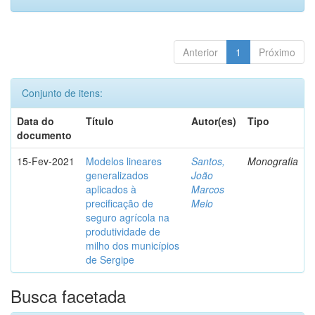
Anterior
1
Próximo
Conjunto de itens:
Data do
Título
Autor(es)
Tipo
documento
15-Fev-2021
Modelos lineares
Santos,
Monografia
generalizados
João
aplicados à
Marcos
precificação de
Melo
seguro agrícola na
produtividade de
milho dos municípios
de Sergipe
Busca facetada