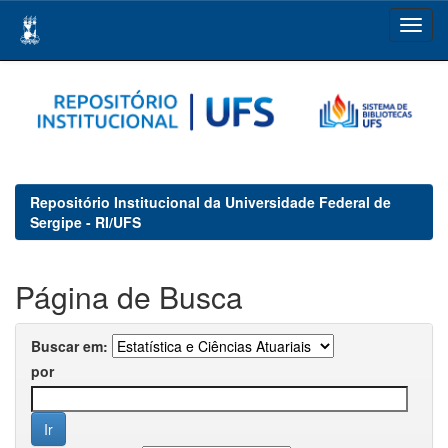
Skip
navigation
Repositório Institucional da Universidade Federal de
Sergipe - RI/UFS
Página de Busca
Buscar em:
por