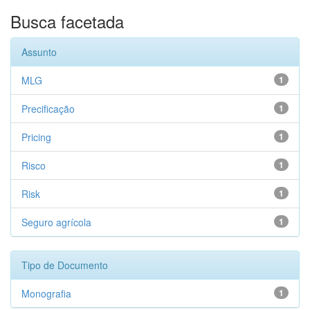
Busca facetada
Assunto
MLG
1
Precificação
1
Pricing
1
Risco
1
Risk
1
Seguro agrícola
1
Tipo de Documento
Monografia
1