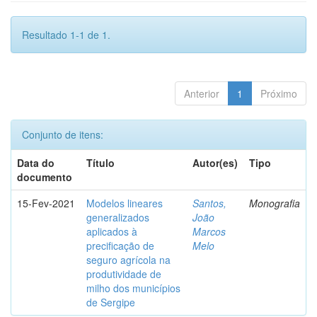
Resultado 1-1 de 1.
Anterior
1
Próximo
Conjunto de itens:
Data do
Título
Autor(es)
Tipo
documento
15-Fev-2021
Modelos lineares
Santos,
Monografia
generalizados
João
aplicados à
Marcos
precificação de
Melo
seguro agrícola na
produtividade de
milho dos municípios
de Sergipe