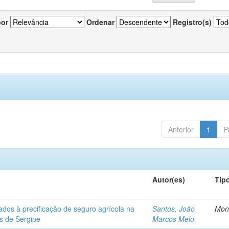
por
Ordenar
Registro(s)
Anterior
1
P
Autor(es)
Tip
ados à precificação de seguro agrícola na
Santos, João
Mon
os de Sergipe
Marcos Melo