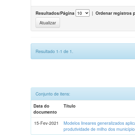
Resultados/Página
|
Ordenar registros 
Resultado 1-1 de 1.
Conjunto de itens:
Data do
Título
documento
15-Fev-2021
Modelos lineares generalizados aplic
produtividade de milho dos municípi