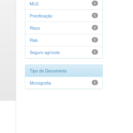
MLG
1
Precificação
1
Risco
1
Risk
1
Seguro agrícola
1
Tipo de Documento
Monografia
1