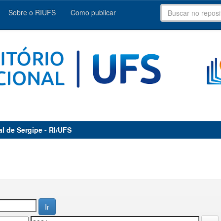
Sobre o RIUFS
Como publicar
al de Sergipe - RI/UFS