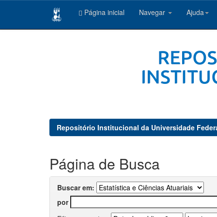
Página inicial
Navegar
Ajuda
Skip
navigation
Repositório Institucional da Universidade Feder
Página de Busca
Buscar em:
por