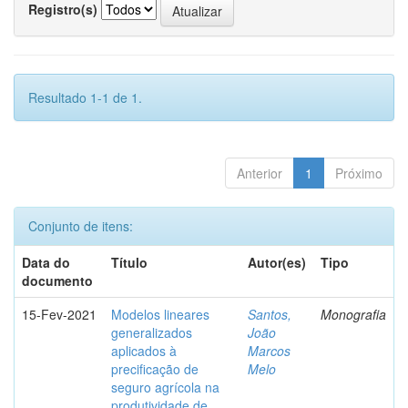
Registro(s)
Resultado 1-1 de 1.
Anterior
1
Próximo
Conjunto de itens:
Data do
Título
Autor(es)
Tipo
documento
15-Fev-2021
Modelos lineares
Santos,
Monografia
generalizados
João
aplicados à
Marcos
precificação de
Melo
seguro agrícola na
produtividade de