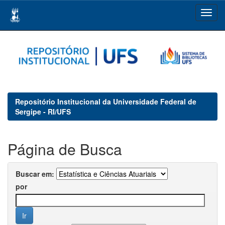
Skip
navigation
Repositório Institucional da Universidade Federal de
Sergipe - RI/UFS
Página de Busca
Buscar em:
por