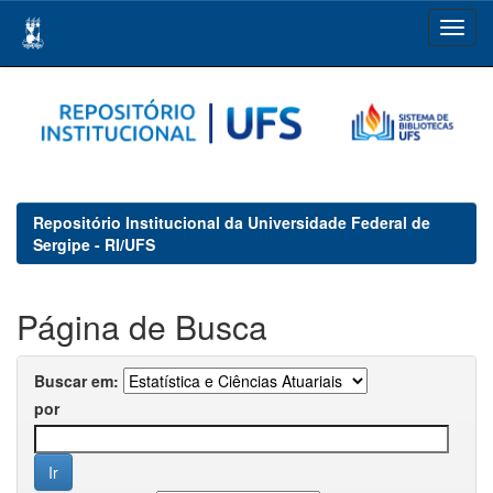
Skip
navigation
Repositório Institucional da Universidade Federal de
Sergipe - RI/UFS
Página de Busca
Buscar em:
por