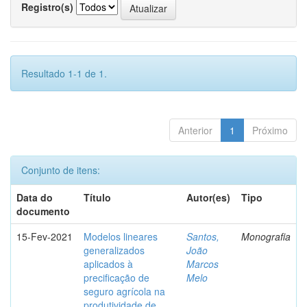
Registro(s)
Resultado 1-1 de 1.
Anterior
1
Próximo
Conjunto de itens:
Data do
Título
Autor(es)
Tipo
documento
15-Fev-2021
Modelos lineares
Santos,
Monografia
generalizados
João
aplicados à
Marcos
precificação de
Melo
seguro agrícola na
produtividade de