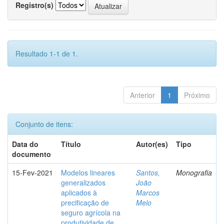
Registro(s)
Resultado 1-1 de 1.
Anterior
1
Próximo
Conjunto de itens:
Data do
Título
Autor(es)
Tipo
documento
15-Fev-2021
Modelos lineares
Santos,
Monografia
generalizados
João
aplicados à
Marcos
precificação de
Melo
seguro agrícola na
produtividade de