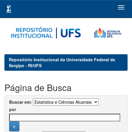
Skip
navigation
Repositório Institucional da Universidade Federal de
Sergipe - RI/UFS
Página de Busca
Buscar em:
por