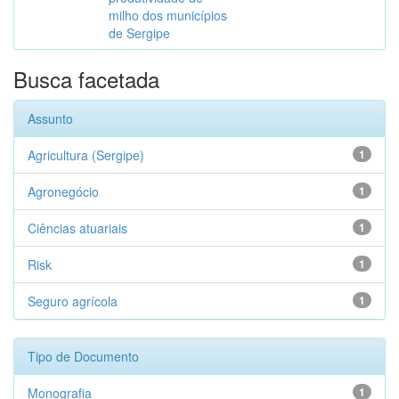
milho dos municípios
de Sergipe
Busca facetada
Assunto
Agricultura (Sergipe)
1
Agronegócio
1
Ciências atuariais
1
Risk
1
Seguro agrícola
1
Tipo de Documento
Monografia
1