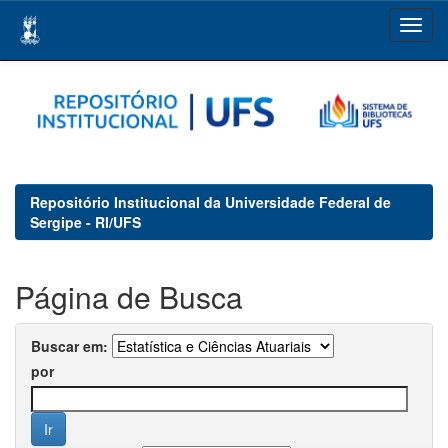
Skip
navigation
Repositório Institucional da Universidade Federal de
Sergipe - RI/UFS
Página de Busca
Buscar em:
por