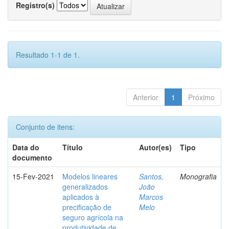
Registro(s)
Resultado 1-1 de 1.
Anterior
1
Próximo
Conjunto de itens:
Data do
Título
Autor(es)
Tipo
documento
15-Fev-2021
Modelos lineares
Santos,
Monografia
generalizados
João
aplicados à
Marcos
precificação de
Melo
seguro agrícola na
produtividade de