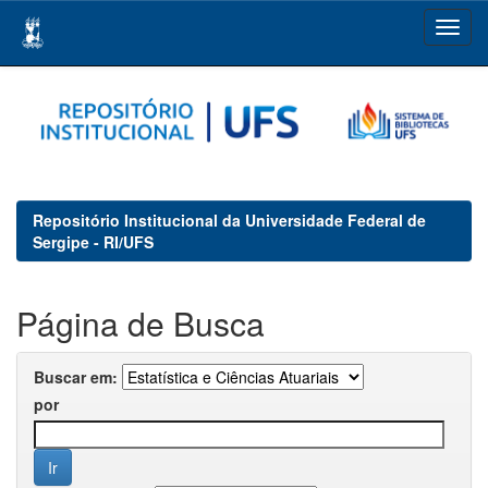
Skip
navigation
Repositório Institucional da Universidade Federal de
Sergipe - RI/UFS
Página de Busca
Buscar em:
por