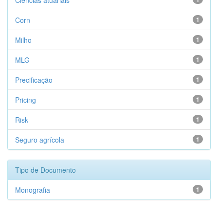
Ciências atuariais
Corn
1
Milho
1
MLG
1
Precificação
1
Pricing
1
Risk
1
Seguro agrícola
1
Tipo de Documento
Monografia
1