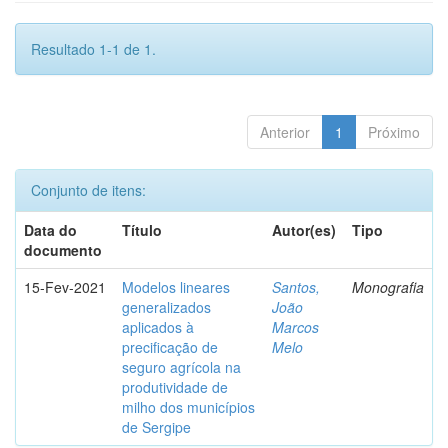
Resultado 1-1 de 1.
Anterior
1
Próximo
Conjunto de itens:
Data do
Título
Autor(es)
Tipo
documento
15-Fev-2021
Modelos lineares
Santos,
Monografia
generalizados
João
aplicados à
Marcos
precificação de
Melo
seguro agrícola na
produtividade de
milho dos municípios
de Sergipe