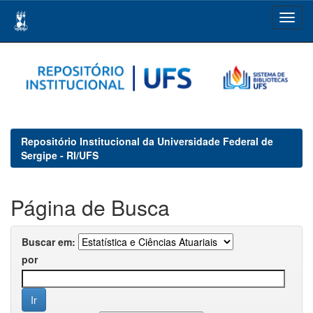
Skip
navigation
Repositório Institucional da Universidade Federal de
Sergipe - RI/UFS
Página de Busca
Buscar em:
por