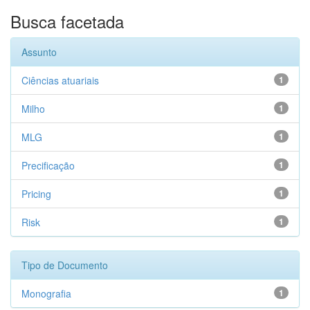
Busca facetada
Assunto
Ciências atuariais
1
Milho
1
MLG
1
Precificação
1
Pricing
1
Risk
1
Tipo de Documento
Monografia
1