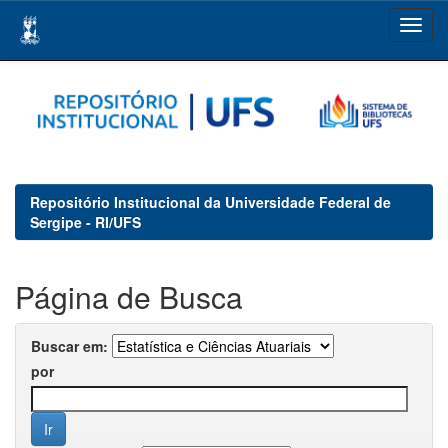
Skip
navigation
Repositório Institucional da Universidade Federal de
Sergipe - RI/UFS
Página de Busca
Buscar em:
por