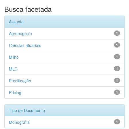
Busca facetada
Assunto
Agronegócio
1
Ciências atuariais
1
Milho
1
MLG
1
Precificação
1
Pricing
1
Tipo de Documento
Monografia
1