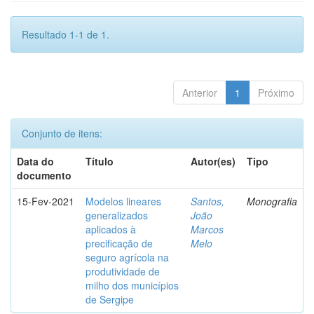
Resultado 1-1 de 1.
Anterior
1
Próximo
Conjunto de itens:
Data do
Título
Autor(es)
Tipo
documento
15-Fev-2021
Modelos lineares
Santos,
Monografia
generalizados
João
aplicados à
Marcos
precificação de
Melo
seguro agrícola na
produtividade de
milho dos municípios
de Sergipe