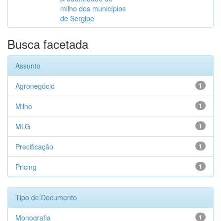
milho dos municípios
de Sergipe
Busca facetada
Assunto
Agronegócio
1
Milho
1
MLG
1
Precificação
1
Pricing
1
Tipo de Documento
Monografia
1