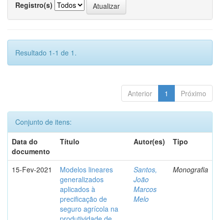
Registro(s)
Resultado 1-1 de 1.
Anterior
1
Próximo
Conjunto de itens:
Data do
Título
Autor(es)
Tipo
documento
15-Fev-2021
Modelos lineares
Santos,
Monografia
generalizados
João
aplicados à
Marcos
precificação de
Melo
seguro agrícola na
produtividade de