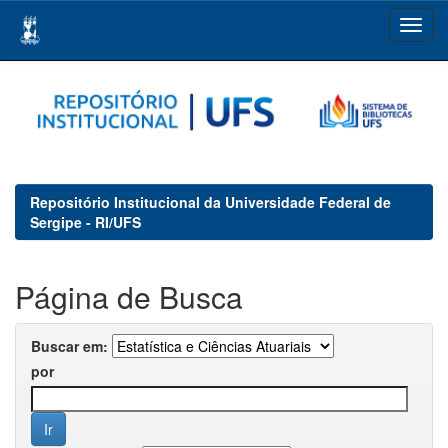
Skip
navigation
Repositório Institucional da Universidade Federal de
Sergipe - RI/UFS
Página de Busca
Buscar em:
por