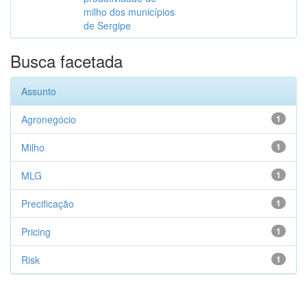
milho dos municípios
de Sergipe
Busca facetada
Assunto
Agronegócio
1
Milho
1
MLG
1
Precificação
1
Pricing
1
Risk
1