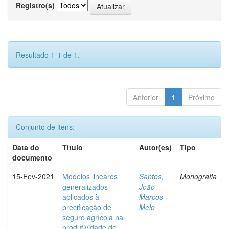
Registro(s)
Resultado 1-1 de 1.
Anterior
1
Próximo
Conjunto de itens:
Data do
Título
Autor(es)
Tipo
documento
15-Fev-2021
Modelos lineares
Santos,
Monografia
generalizados
João
aplicados à
Marcos
precificação de
Melo
seguro agrícola na
produtividade de