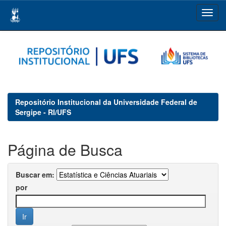
Skip
navigation
Repositório Institucional da Universidade Federal de
Sergipe - RI/UFS
Página de Busca
Buscar em:
por