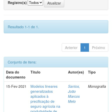
Registro(s)
Resultado 1-1 de 1.
Anterior
1
Próximo
Conjunto de itens:
Data do
Título
Autor(es)
Tipo
documento
15-Fev-2021
Modelos lineares
Santos,
Monografia
generalizados
João
aplicados à
Marcos
precificação de
Melo
seguro agrícola na
produtividade de