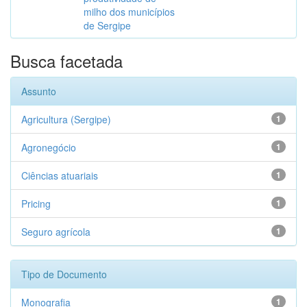
milho dos municípios
de Sergipe
Busca facetada
Assunto
Agricultura (Sergipe)
1
Agronegócio
1
Ciências atuariais
1
Pricing
1
Seguro agrícola
1
Tipo de Documento
Monografia
1