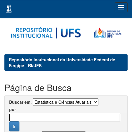
Skip
navigation
Repositório Institucional da Universidade Federal de
Sergipe - RI/UFS
Página de Busca
Buscar em:
por