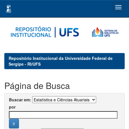
Skip
navigation
Repositório Institucional da Universidade Federal de
Sergipe - RI/UFS
Página de Busca
Buscar em:
por