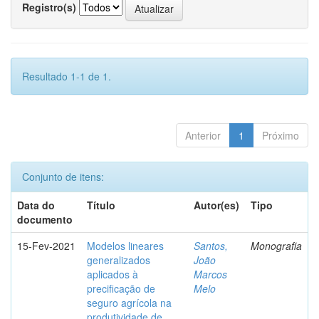
Registro(s)
Resultado 1-1 de 1.
Anterior
1
Próximo
Conjunto de itens:
Data do
Título
Autor(es)
Tipo
documento
15-Fev-2021
Modelos lineares
Santos,
Monografia
generalizados
João
aplicados à
Marcos
precificação de
Melo
seguro agrícola na
produtividade de