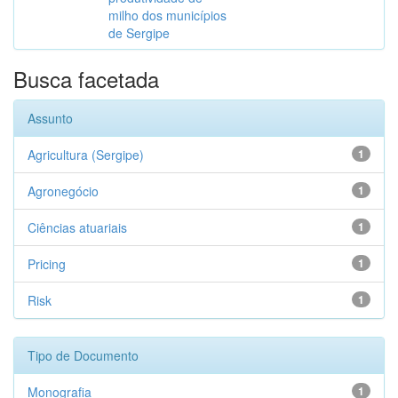
milho dos municípios
de Sergipe
Busca facetada
Assunto
Agricultura (Sergipe)
1
Agronegócio
1
Ciências atuariais
1
Pricing
1
Risk
1
Tipo de Documento
Monografia
1