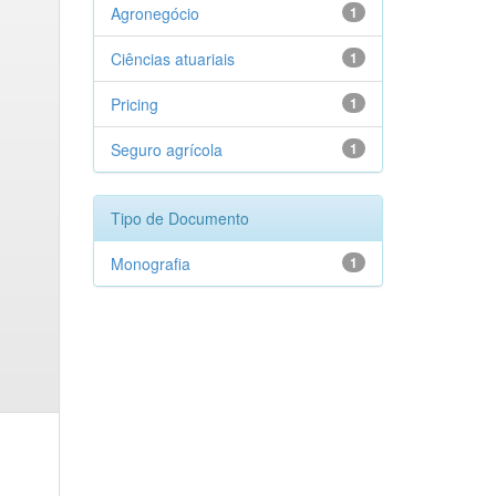
Agronegócio
1
Ciências atuariais
1
Pricing
1
Seguro agrícola
1
Tipo de Documento
Monografia
1