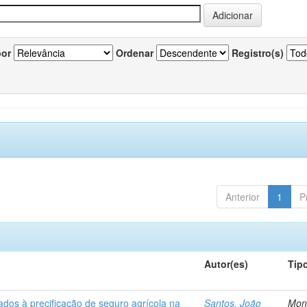
por
Ordenar
Registro(s)
Anterior
1
P
Autor(es)
Tip
ados à precificação de seguro agrícola na
Santos, João
Mon