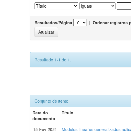
Resultados/Página
|
Ordenar registros 
Resultado 1-1 de 1.
Conjunto de itens:
Data do
Título
documento
15-Fev-2021
Modelos lineares generalizados aplic