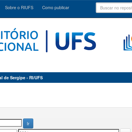
Sobre o RIUFS
Como publicar
al de Sergipe - RI/UFS