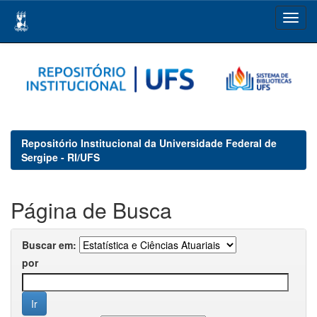
Skip
navigation
Repositório Institucional da Universidade Federal de
Sergipe - RI/UFS
Página de Busca
Buscar em:
por