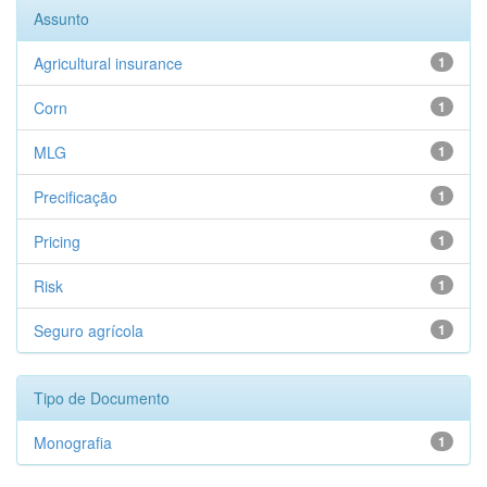
Assunto
Agricultural insurance
1
Corn
1
MLG
1
Precificação
1
Pricing
1
Risk
1
Seguro agrícola
1
Tipo de Documento
Monografia
1