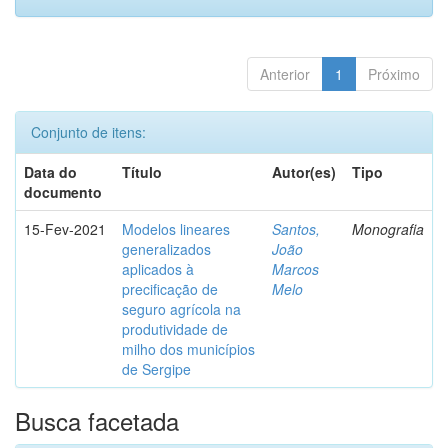
Anterior
1
Próximo
Conjunto de itens:
Data do
Título
Autor(es)
Tipo
documento
15-Fev-2021
Modelos lineares
Santos,
Monografia
generalizados
João
aplicados à
Marcos
precificação de
Melo
seguro agrícola na
produtividade de
milho dos municípios
de Sergipe
Busca facetada