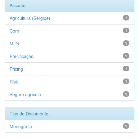
Assunto
Agricultura (Sergipe)
1
Corn
1
MLG
1
Precificação
1
Pricing
1
Risk
1
Seguro agrícola
1
Tipo de Documento
Monografia
1