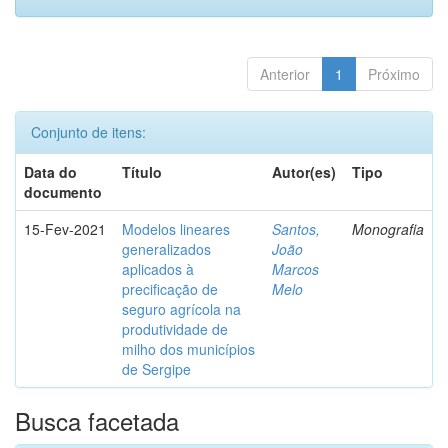
Anterior
1
Próximo
Conjunto de itens:
Data do
Título
Autor(es)
Tipo
documento
15-Fev-2021
Modelos lineares
Santos,
Monografia
generalizados
João
aplicados à
Marcos
precificação de
Melo
seguro agrícola na
produtividade de
milho dos municípios
de Sergipe
Busca facetada