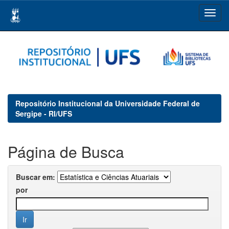
Skip
navigation
Repositório Institucional da Universidade Federal de
Sergipe - RI/UFS
Página de Busca
Buscar em:
por