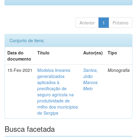
Anterior
1
Próximo
Conjunto de itens:
Data do
Título
Autor(es)
Tipo
documento
15-Fev-2021
Modelos lineares
Santos,
Monografia
generalizados
João
aplicados à
Marcos
precificação de
Melo
seguro agrícola na
produtividade de
milho dos municípios
de Sergipe
Busca facetada