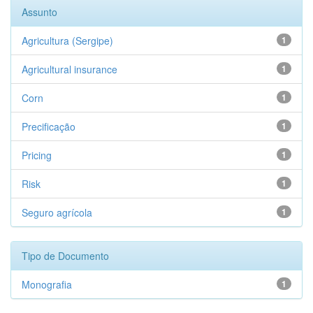
Assunto
Agricultura (Sergipe)
1
Agricultural insurance
1
Corn
1
Precificação
1
Pricing
1
Risk
1
Seguro agrícola
1
Tipo de Documento
Monografia
1