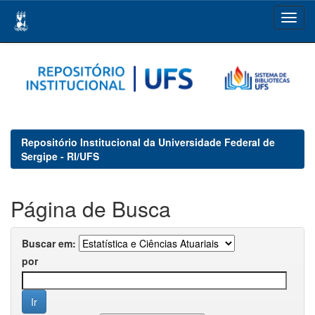
Skip
navigation
Repositório Institucional da Universidade Federal de
Sergipe - RI/UFS
Página de Busca
Buscar em:
por