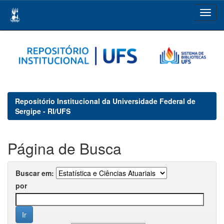
Skip
navigation
Repositório Institucional da Universidade Federal de
Sergipe - RI/UFS
Página de Busca
Buscar em:
por