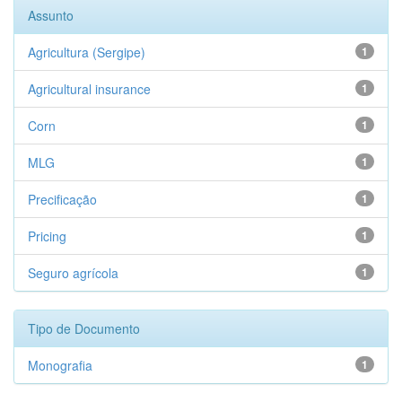
Assunto
Agricultura (Sergipe)
1
Agricultural insurance
1
Corn
1
MLG
1
Precificação
1
Pricing
1
Seguro agrícola
1
Tipo de Documento
Monografia
1