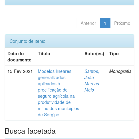
Anterior
1
Próximo
Conjunto de itens:
Data do
Título
Autor(es)
Tipo
documento
15-Fev-2021
Modelos lineares
Santos,
Monografia
generalizados
João
aplicados à
Marcos
precificação de
Melo
seguro agrícola na
produtividade de
milho dos municípios
de Sergipe
Busca facetada