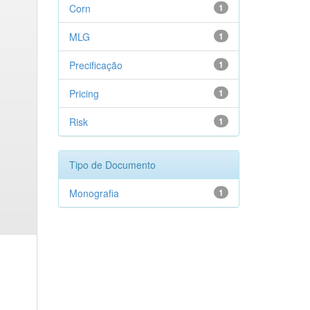
Corn
1
MLG
1
Precificação
1
Pricing
1
Risk
1
Tipo de Documento
Monografia
1