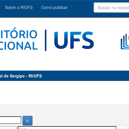
Sobre o RIUFS
Como publicar
al de Sergipe - RI/UFS