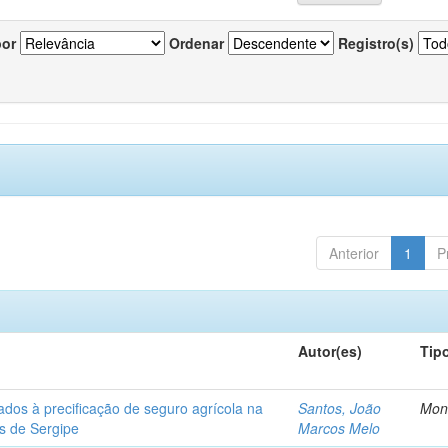
por
Ordenar
Registro(s)
Anterior
1
P
Autor(es)
Tip
ados à precificação de seguro agrícola na
Santos, João
Mon
os de Sergipe
Marcos Melo