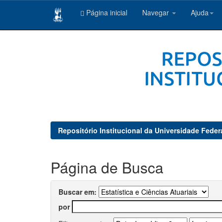
Página inicial
Navegar
Ajuda
Skip
navigation
Repositório Institucional da Universidade Feder
Página de Busca
Buscar em:
por