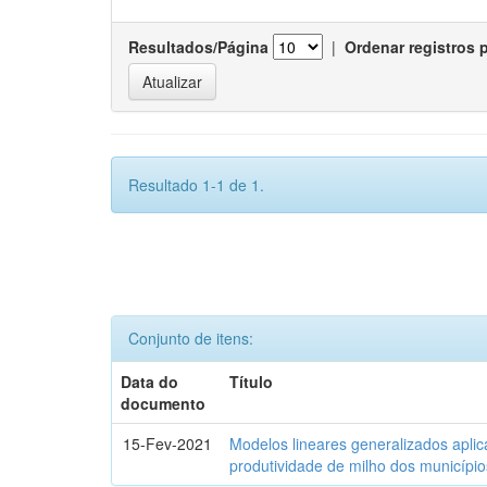
Resultados/Página
|
Ordenar registros 
Resultado 1-1 de 1.
Conjunto de itens:
Data do
Título
documento
15-Fev-2021
Modelos lineares generalizados aplic
produtividade de milho dos municípi