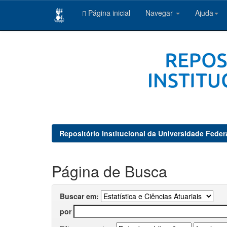
Página inicial
Navegar
Ajuda
Skip
navigation
Repositório Institucional da Universidade Feder
Página de Busca
Buscar em:
por