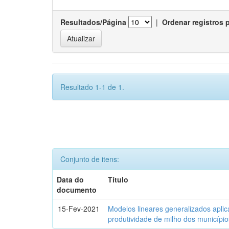
Resultados/Página
|
Ordenar registros 
Resultado 1-1 de 1.
Conjunto de itens:
Data do
Título
documento
15-Fev-2021
Modelos lineares generalizados aplic
produtividade de milho dos municípi