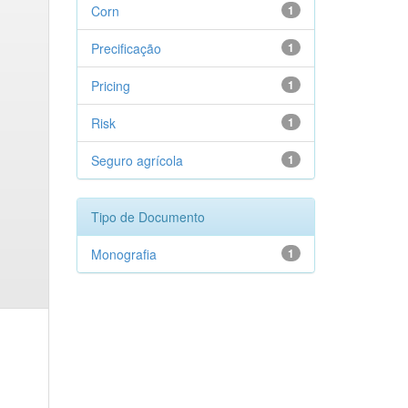
Corn
1
Precificação
1
Pricing
1
Risk
1
Seguro agrícola
1
Tipo de Documento
Monografia
1