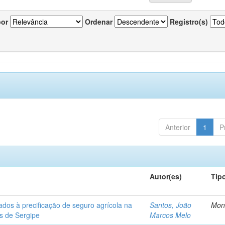
por
Ordenar
Registro(s)
Anterior
1
P
Autor(es)
Tip
ados à precificação de seguro agrícola na
Santos, João
Mon
os de Sergipe
Marcos Melo