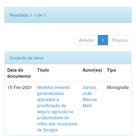
Resultado 1-1 de 1.
Anterior
1
Próximo
Conjunto de itens:
Data do
Título
Autor(es)
Tipo
documento
15-Fev-2021
Modelos lineares
Santos,
Monografia
generalizados
João
aplicados à
Marcos
precificação de
Melo
seguro agrícola na
produtividade de
milho dos municípios
de Sergipe