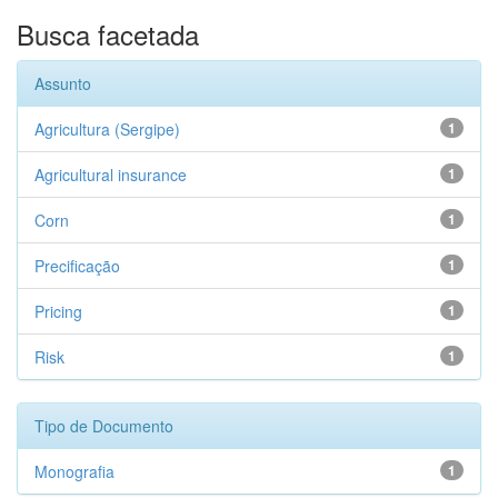
Busca facetada
Assunto
Agricultura (Sergipe)
1
Agricultural insurance
1
Corn
1
Precificação
1
Pricing
1
Risk
1
Tipo de Documento
Monografia
1