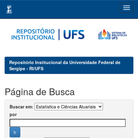
Skip
navigation
Repositório Institucional da Universidade Federal de
Sergipe - RI/UFS
Página de Busca
Buscar em:
por