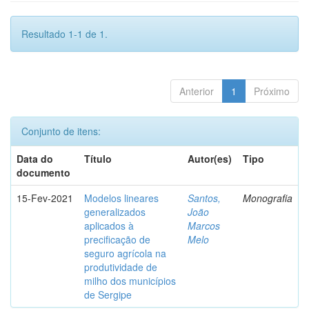
Resultado 1-1 de 1.
Anterior
1
Próximo
Conjunto de itens:
Data do
Título
Autor(es)
Tipo
documento
15-Fev-2021
Modelos lineares
Santos,
Monografia
generalizados
João
aplicados à
Marcos
precificação de
Melo
seguro agrícola na
produtividade de
milho dos municípios
de Sergipe