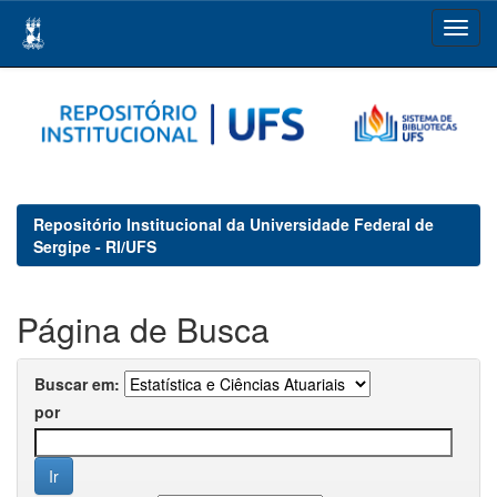
Skip
navigation
Repositório Institucional da Universidade Federal de
Sergipe - RI/UFS
Página de Busca
Buscar em:
por