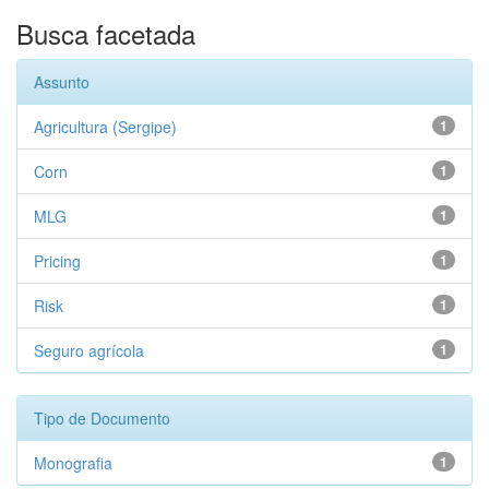
Busca facetada
Assunto
Agricultura (Sergipe)
1
Corn
1
MLG
1
Pricing
1
Risk
1
Seguro agrícola
1
Tipo de Documento
Monografia
1