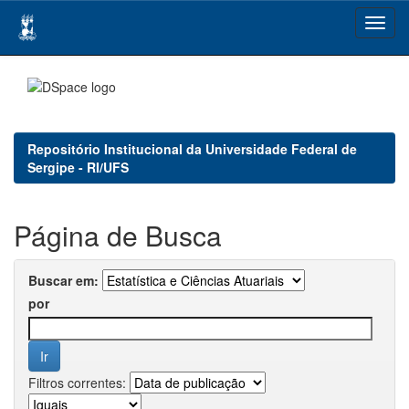
Skip
navigation
Repositório Institucional da Universidade Federal de
Sergipe - RI/UFS
Página de Busca
Buscar em:
por
Filtros correntes: