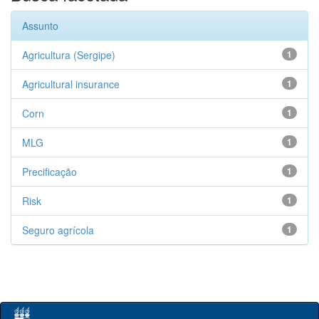
Assunto
Agricultura (Sergipe)
1
Agricultural insurance
1
Corn
1
MLG
1
Precificação
1
Risk
1
Seguro agrícola
1