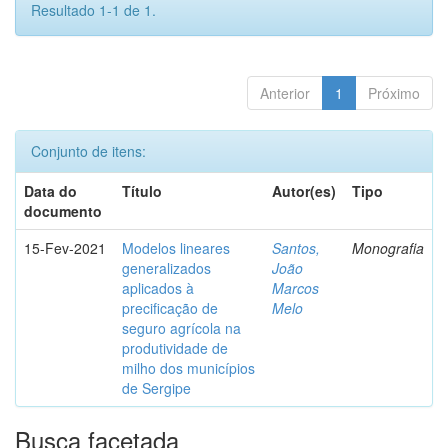
Resultado 1-1 de 1.
Anterior
1
Próximo
Conjunto de itens:
Data do
Título
Autor(es)
Tipo
documento
15-Fev-2021
Modelos lineares
Santos,
Monografia
generalizados
João
aplicados à
Marcos
precificação de
Melo
seguro agrícola na
produtividade de
milho dos municípios
de Sergipe
Busca facetada