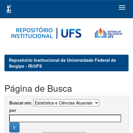
Skip
navigation
Repositório Institucional da Universidade Federal de
Sergipe - RI/UFS
Página de Busca
Buscar em:
por