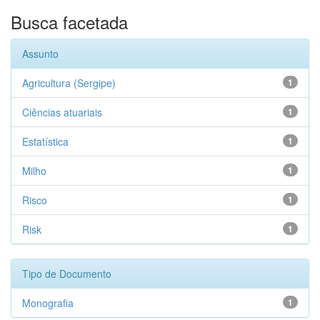
Busca facetada
Assunto
Agricultura (Sergipe)
1
Ciências atuariais
1
Estatística
1
Milho
1
Risco
1
Risk
1
Tipo de Documento
Monografia
1