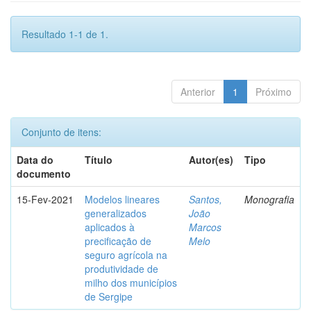
Resultado 1-1 de 1.
Anterior
1
Próximo
Conjunto de itens:
Data do
Título
Autor(es)
Tipo
documento
15-Fev-2021
Modelos lineares
Santos,
Monografia
generalizados
João
aplicados à
Marcos
precificação de
Melo
seguro agrícola na
produtividade de
milho dos municípios
de Sergipe