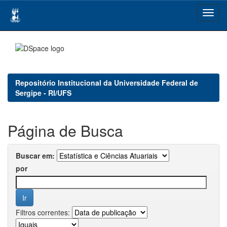
Skip
navigation
Repositório Institucional da Universidade Federal de
Sergipe - RI/UFS
Página de Busca
Buscar em:
por
Filtros correntes: