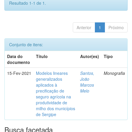
Resultado 1-1 de 1.
Anterior
1
Próximo
Conjunto de itens:
Data do
Título
Autor(es)
Tipo
documento
15-Fev-2021
Modelos lineares
Santos,
Monografia
generalizados
João
aplicados à
Marcos
precificação de
Melo
seguro agrícola na
produtividade de
milho dos municípios
de Sergipe
Busca facetada