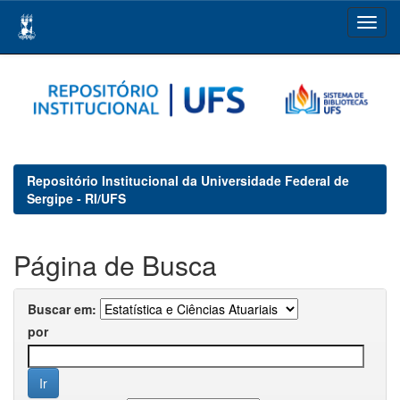
Skip
navigation
Repositório Institucional da Universidade Federal de
Sergipe - RI/UFS
Página de Busca
Buscar em:
por