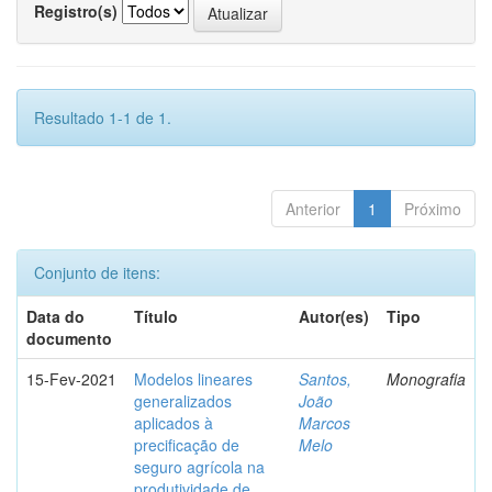
Registro(s)
Resultado 1-1 de 1.
Anterior
1
Próximo
Conjunto de itens:
Data do
Título
Autor(es)
Tipo
documento
15-Fev-2021
Modelos lineares
Santos,
Monografia
generalizados
João
aplicados à
Marcos
precificação de
Melo
seguro agrícola na
produtividade de