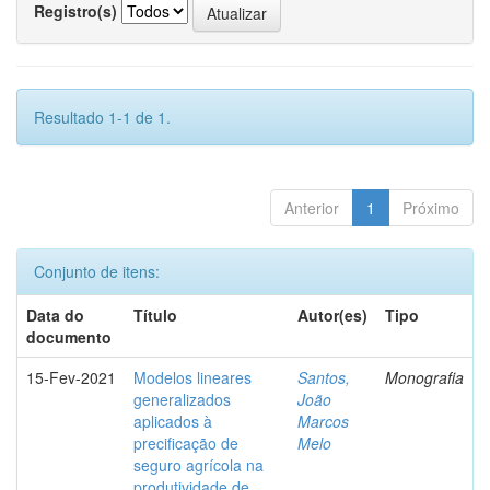
Registro(s)
Resultado 1-1 de 1.
Anterior
1
Próximo
Conjunto de itens:
Data do
Título
Autor(es)
Tipo
documento
15-Fev-2021
Modelos lineares
Santos,
Monografia
generalizados
João
aplicados à
Marcos
precificação de
Melo
seguro agrícola na
produtividade de