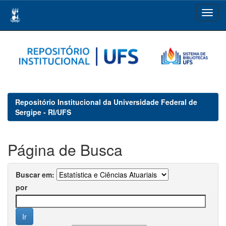
Skip
navigation
Repositório Institucional da Universidade Federal de
Sergipe - RI/UFS
Página de Busca
Buscar em:
por