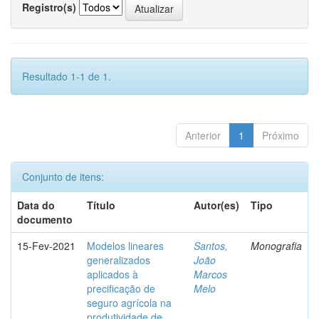
Registro(s)
Resultado 1-1 de 1.
Anterior
1
Próximo
Conjunto de itens:
Data do
Título
Autor(es)
Tipo
documento
15-Fev-2021
Modelos lineares
Santos,
Monografia
generalizados
João
aplicados à
Marcos
precificação de
Melo
seguro agrícola na
produtividade de