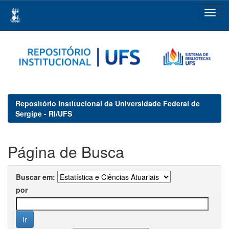
Skip
navigation
Repositório Institucional da Universidade Federal de
Sergipe - RI/UFS
Página de Busca
Buscar em:
por