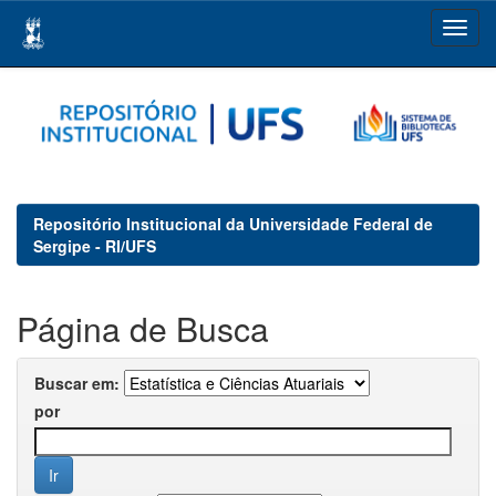
Skip
navigation
Repositório Institucional da Universidade Federal de
Sergipe - RI/UFS
Página de Busca
Buscar em:
por