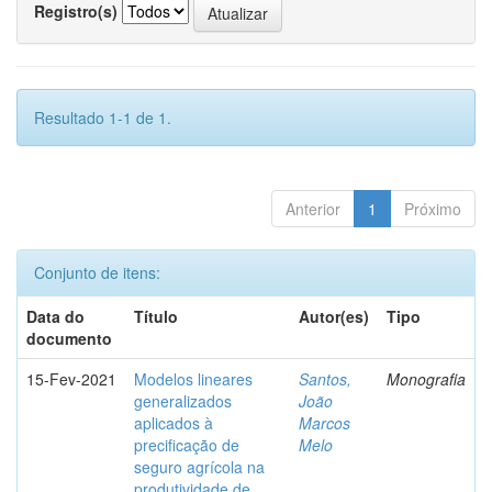
Registro(s)
Resultado 1-1 de 1.
Anterior
1
Próximo
Conjunto de itens:
Data do
Título
Autor(es)
Tipo
documento
15-Fev-2021
Modelos lineares
Santos,
Monografia
generalizados
João
aplicados à
Marcos
precificação de
Melo
seguro agrícola na
produtividade de