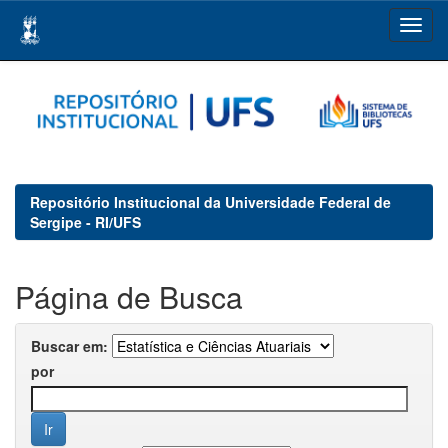
Skip
navigation
Repositório Institucional da Universidade Federal de
Sergipe - RI/UFS
Página de Busca
Buscar em:
por