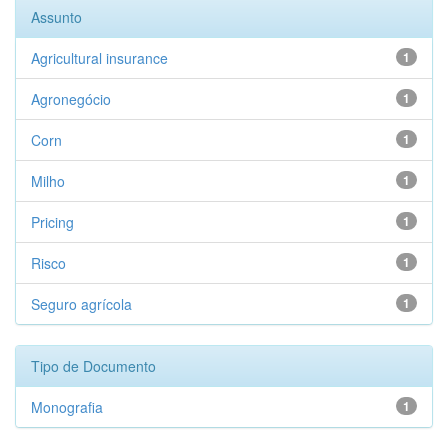
Assunto
Agricultural insurance
1
Agronegócio
1
Corn
1
Milho
1
Pricing
1
Risco
1
Seguro agrícola
1
Tipo de Documento
Monografia
1