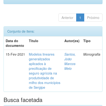
Anterior
1
Próximo
Conjunto de itens:
Data do
Título
Autor(es)
Tipo
documento
15-Fev-2021
Modelos lineares
Santos,
Monografia
generalizados
João
aplicados à
Marcos
precificação de
Melo
seguro agrícola na
produtividade de
milho dos municípios
de Sergipe
Busca facetada