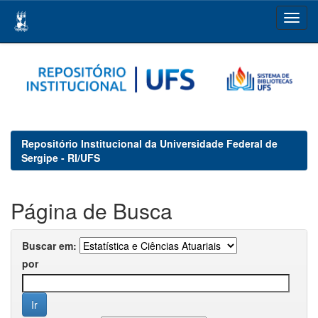
Skip
navigation
Repositório Institucional da Universidade Federal de
Sergipe - RI/UFS
Página de Busca
Buscar em:
por