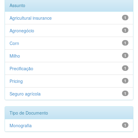
Assunto
Agricultural insurance
1
Agronegócio
1
Corn
1
Milho
1
Precificação
1
Pricing
1
Seguro agrícola
1
Tipo de Documento
Monografia
1