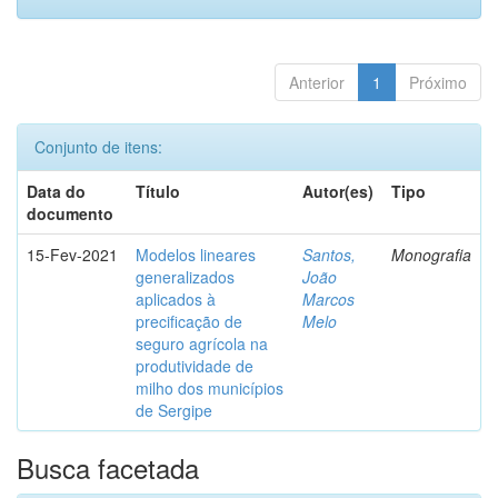
Anterior
1
Próximo
Conjunto de itens:
Data do
Título
Autor(es)
Tipo
documento
15-Fev-2021
Modelos lineares
Santos,
Monografia
generalizados
João
aplicados à
Marcos
precificação de
Melo
seguro agrícola na
produtividade de
milho dos municípios
de Sergipe
Busca facetada