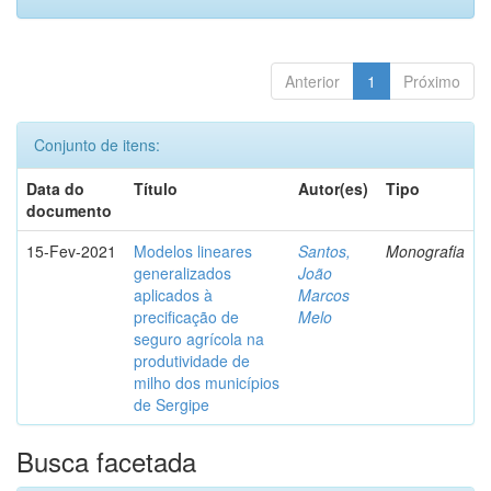
Anterior
1
Próximo
Conjunto de itens:
Data do
Título
Autor(es)
Tipo
documento
15-Fev-2021
Modelos lineares
Santos,
Monografia
generalizados
João
aplicados à
Marcos
precificação de
Melo
seguro agrícola na
produtividade de
milho dos municípios
de Sergipe
Busca facetada