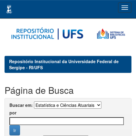
Skip
navigation
Repositório Institucional da Universidade Federal de
Sergipe - RI/UFS
Página de Busca
Buscar em:
por