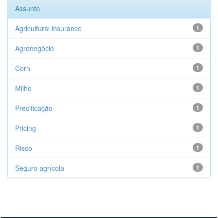
Assunto
Agricultural insurance
1
Agronegócio
1
Corn
1
Milho
1
Precificação
1
Pricing
1
Risco
1
Seguro agrícola
1