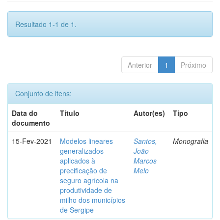
Resultado 1-1 de 1.
Anterior
1
Próximo
Conjunto de itens:
Data do
Título
Autor(es)
Tipo
documento
15-Fev-2021
Modelos lineares
Santos,
Monografia
generalizados
João
aplicados à
Marcos
precificação de
Melo
seguro agrícola na
produtividade de
milho dos municípios
de Sergipe