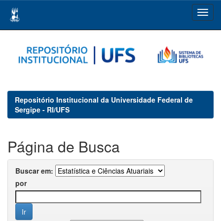
Skip
navigation
Repositório Institucional da Universidade Federal de
Sergipe - RI/UFS
Página de Busca
Buscar em:
por