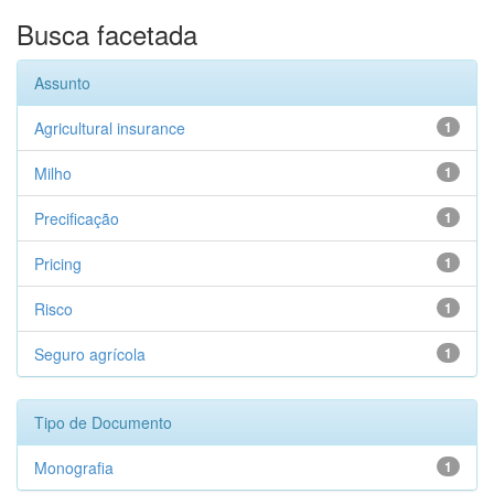
Busca facetada
Assunto
Agricultural insurance
1
Milho
1
Precificação
1
Pricing
1
Risco
1
Seguro agrícola
1
Tipo de Documento
Monografia
1