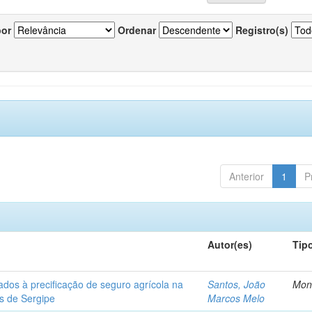
por
Ordenar
Registro(s)
Anterior
1
P
Autor(es)
Tip
ados à precificação de seguro agrícola na
Santos, João
Mon
os de Sergipe
Marcos Melo