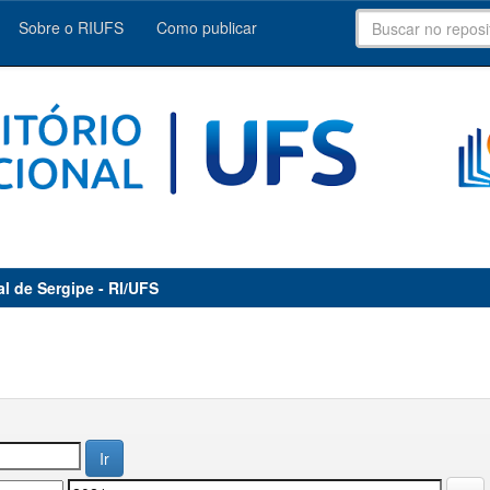
Sobre o RIUFS
Como publicar
al de Sergipe - RI/UFS