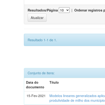
Resultados/Página
|
Ordenar registros 
Resultado 1-1 de 1.
Conjunto de itens:
Data do
Título
documento
15-Fev-2021
Modelos lineares generalizados aplic
produtividade de milho dos municípi