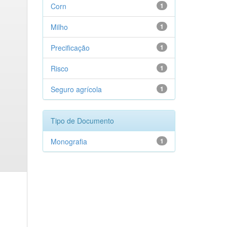
Corn
1
Milho
1
Precificação
1
Risco
1
Seguro agrícola
1
Tipo de Documento
Monografia
1