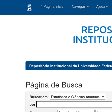
Página inicial
Navegar
Ajuda
Skip
navigation
Repositório Institucional da Universidade Feder
Página de Busca
Buscar em:
por