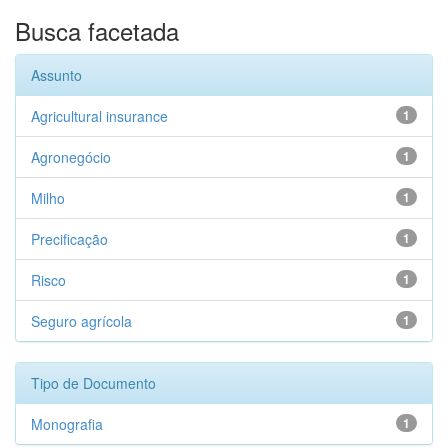
Busca facetada
Assunto
Agricultural insurance
1
Agronegócio
1
Milho
1
Precificação
1
Risco
1
Seguro agrícola
1
Tipo de Documento
Monografia
1