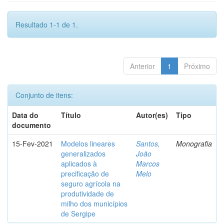
Resultado 1-1 de 1.
Anterior
1
Próximo
Conjunto de itens:
Data do
Título
Autor(es)
Tipo
documento
15-Fev-2021
Modelos lineares
Santos,
Monografia
generalizados
João
aplicados à
Marcos
precificação de
Melo
seguro agrícola na
produtividade de
milho dos municípios
de Sergipe