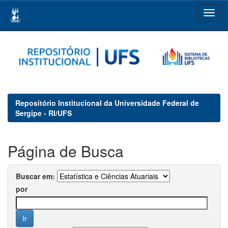
Skip
navigation
Repositório Institucional da Universidade Federal de
Sergipe - RI/UFS
Página de Busca
Buscar em:
por