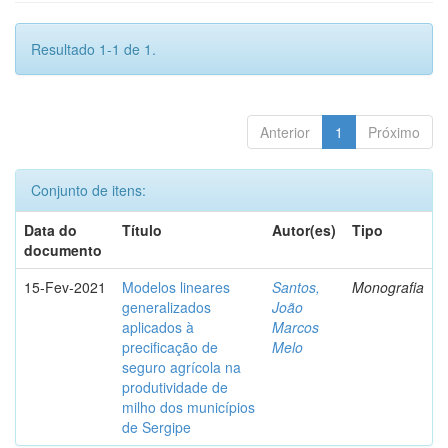
Resultado 1-1 de 1.
Anterior
1
Próximo
Conjunto de itens:
Data do
Título
Autor(es)
Tipo
documento
15-Fev-2021
Modelos lineares
Santos,
Monografia
generalizados
João
aplicados à
Marcos
precificação de
Melo
seguro agrícola na
produtividade de
milho dos municípios
de Sergipe