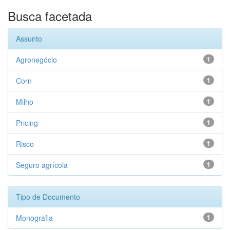
Busca facetada
Assunto
Agronegócio
1
Corn
1
Milho
1
Pricing
1
Risco
1
Seguro agrícola
1
Tipo de Documento
Monografia
1