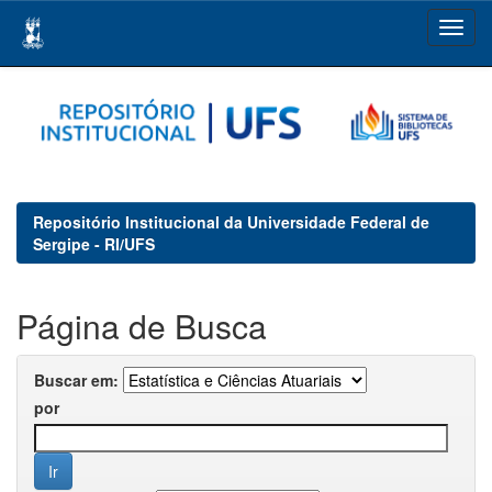
Skip
navigation
Repositório Institucional da Universidade Federal de
Sergipe - RI/UFS
Página de Busca
Buscar em:
por