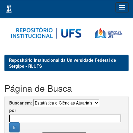
Skip
navigation
Repositório Institucional da Universidade Federal de
Sergipe - RI/UFS
Página de Busca
Buscar em:
por