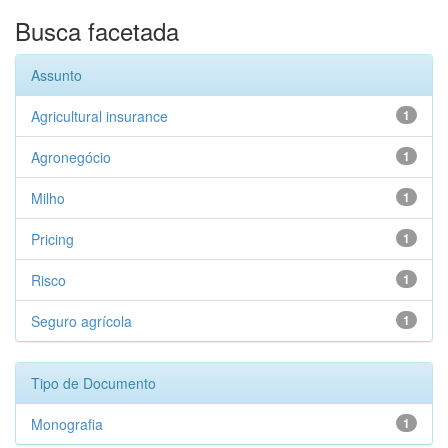
Busca facetada
Assunto
Agricultural insurance
1
Agronegócio
1
Milho
1
Pricing
1
Risco
1
Seguro agrícola
1
Tipo de Documento
Monografia
1