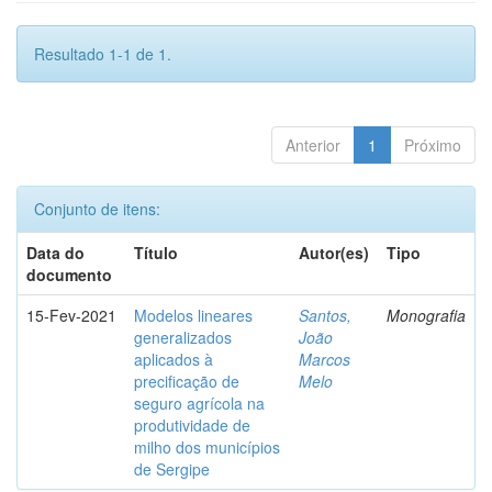
Resultado 1-1 de 1.
Anterior
1
Próximo
Conjunto de itens:
Data do
Título
Autor(es)
Tipo
documento
15-Fev-2021
Modelos lineares
Santos,
Monografia
generalizados
João
aplicados à
Marcos
precificação de
Melo
seguro agrícola na
produtividade de
milho dos municípios
de Sergipe