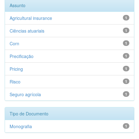
Assunto
Agricultural insurance
1
Ciências atuariais
1
Corn
1
Precificação
1
Pricing
1
Risco
1
Seguro agrícola
1
Tipo de Documento
Monografia
1