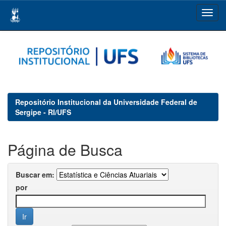
Skip
navigation
Repositório Institucional da Universidade Federal de
Sergipe - RI/UFS
Página de Busca
Buscar em:
por