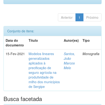
Anterior
1
Próximo
Conjunto de itens:
Data do
Título
Autor(es)
Tipo
documento
15-Fev-2021
Modelos lineares
Santos,
Monografia
generalizados
João
aplicados à
Marcos
precificação de
Melo
seguro agrícola na
produtividade de
milho dos municípios
de Sergipe
Busca facetada