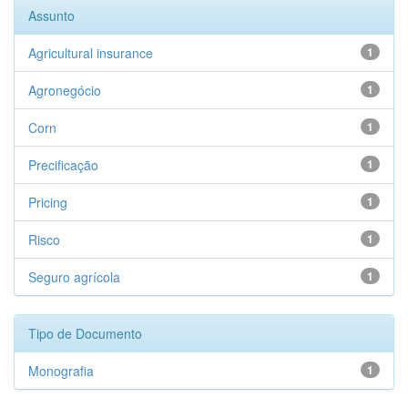
Assunto
Agricultural insurance
1
Agronegócio
1
Corn
1
Precificação
1
Pricing
1
Risco
1
Seguro agrícola
1
Tipo de Documento
Monografia
1