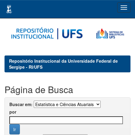
Skip
navigation
Repositório Institucional da Universidade Federal de
Sergipe - RI/UFS
Página de Busca
Buscar em:
por