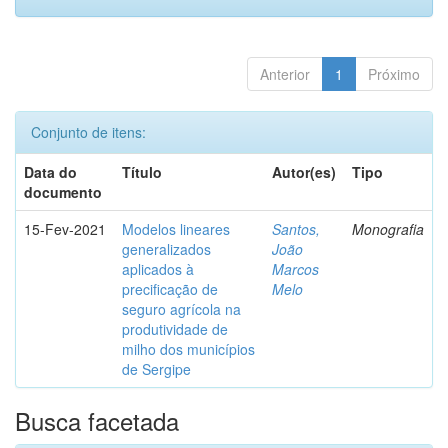
Anterior
1
Próximo
Conjunto de itens:
Data do
Título
Autor(es)
Tipo
documento
15-Fev-2021
Modelos lineares
Santos,
Monografia
generalizados
João
aplicados à
Marcos
precificação de
Melo
seguro agrícola na
produtividade de
milho dos municípios
de Sergipe
Busca facetada