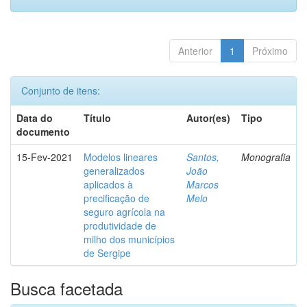
Anterior
1
Próximo
Conjunto de itens:
Data do
Título
Autor(es)
Tipo
documento
15-Fev-2021
Modelos lineares
Santos,
Monografia
generalizados
João
aplicados à
Marcos
precificação de
Melo
seguro agrícola na
produtividade de
milho dos municípios
de Sergipe
Busca facetada