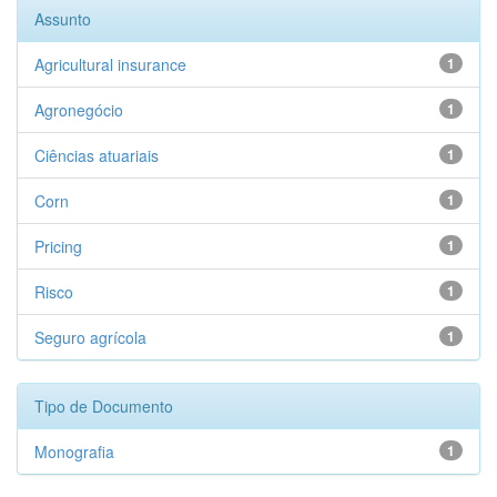
Assunto
Agricultural insurance
1
Agronegócio
1
Ciências atuariais
1
Corn
1
Pricing
1
Risco
1
Seguro agrícola
1
Tipo de Documento
Monografia
1