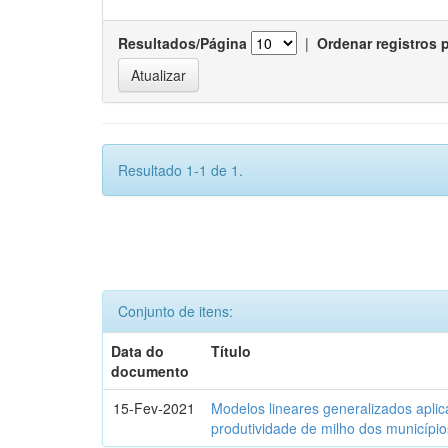
Resultados/Página
|
Ordenar registros 
Resultado 1-1 de 1.
Conjunto de itens:
Data do
Título
documento
15-Fev-2021
Modelos lineares generalizados aplic
produtividade de milho dos municípi