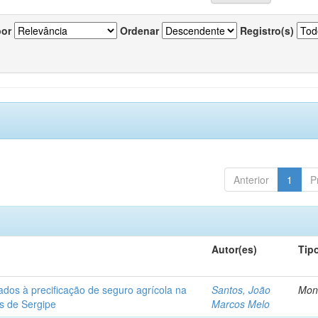
por
Ordenar
Registro(s)
Anterior
1
P
Autor(es)
Tip
ados à precificação de seguro agrícola na
Santos, João
Mon
os de Sergipe
Marcos Melo