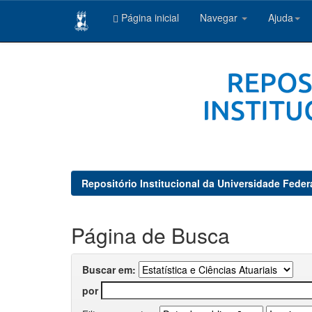
Página inicial
Navegar
Ajuda
Skip
navigation
Repositório Institucional da Universidade Feder
Página de Busca
Buscar em:
por