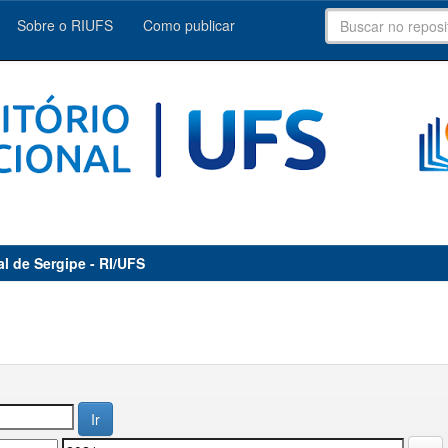
Sobre o RIUFS
Como publicar
al de Sergipe - RI/UFS