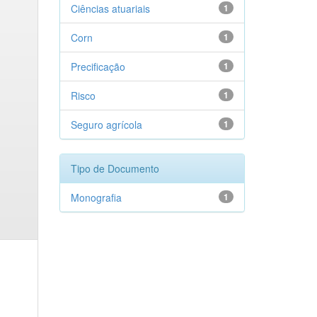
Ciências atuariais
1
Corn
1
Precificação
1
Risco
1
Seguro agrícola
1
Tipo de Documento
Monografia
1