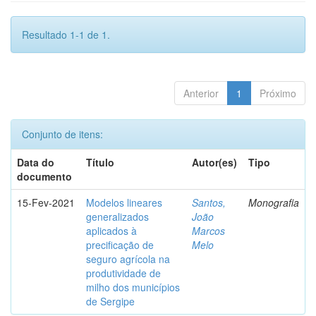
Resultado 1-1 de 1.
Anterior
1
Próximo
Conjunto de itens:
Data do
Título
Autor(es)
Tipo
documento
15-Fev-2021
Modelos lineares
Santos,
Monografia
generalizados
João
aplicados à
Marcos
precificação de
Melo
seguro agrícola na
produtividade de
milho dos municípios
de Sergipe