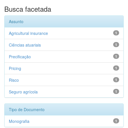
Busca facetada
Assunto
Agricultural insurance
1
Ciências atuariais
1
Precificação
1
Pricing
1
Risco
1
Seguro agrícola
1
Tipo de Documento
Monografia
1