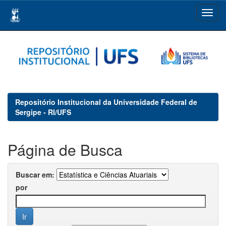
Skip
navigation
Repositório Institucional da Universidade Federal de
Sergipe - RI/UFS
Página de Busca
Buscar em:
por