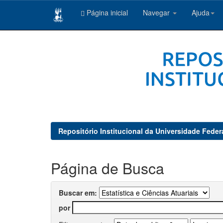
Página inicial
Navegar
Ajuda
Skip
navigation
Repositório Institucional da Universidade Feder
Página de Busca
Buscar em:
por