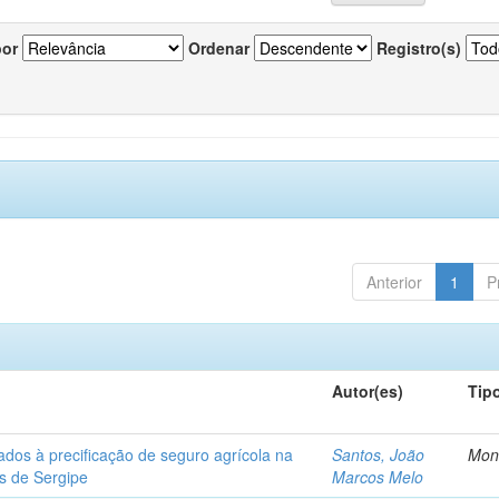
por
Ordenar
Registro(s)
Anterior
1
P
Autor(es)
Tip
ados à precificação de seguro agrícola na
Santos, João
Mon
os de Sergipe
Marcos Melo