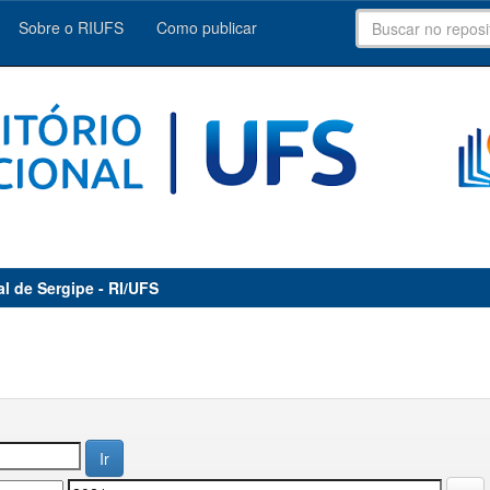
Sobre o RIUFS
Como publicar
al de Sergipe - RI/UFS