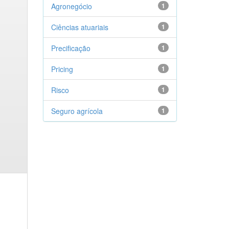
Agronegócio
1
Ciências atuariais
1
Precificação
1
Pricing
1
Risco
1
Seguro agrícola
1