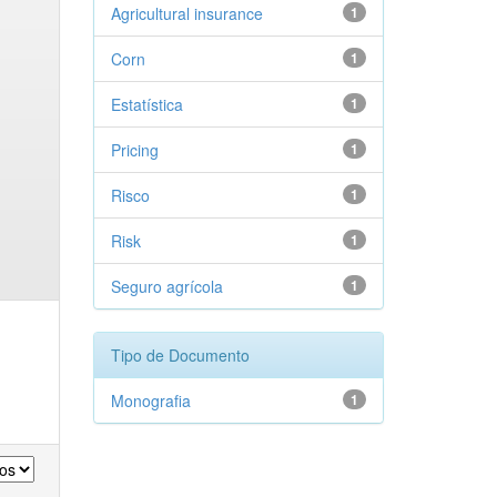
Agricultural insurance
1
Corn
1
Estatística
1
Pricing
1
Risco
1
Risk
1
Seguro agrícola
1
Tipo de Documento
Monografia
1