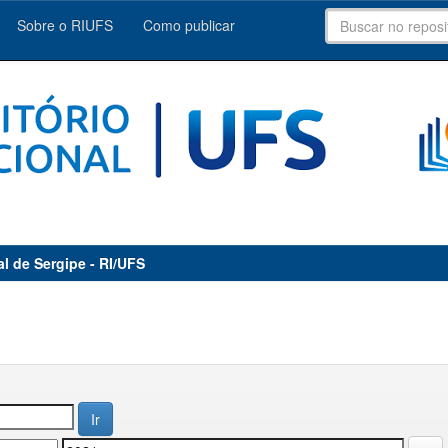
Sobre o RIUFS
Como publicar
al de Sergipe - RI/UFS