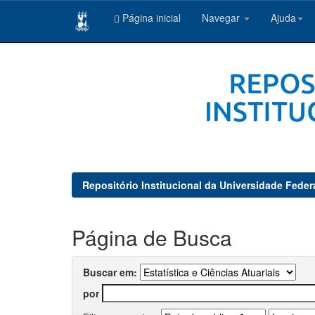
Página inicial
Navegar
Ajuda
Skip
navigation
Repositório Institucional da Universidade Feder
Página de Busca
Buscar em:
por