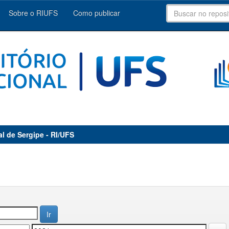
Sobre o RIUFS
Como publicar
al de Sergipe - RI/UFS