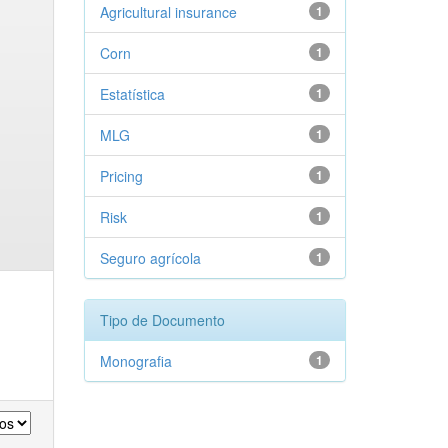
Agricultural insurance
1
Corn
1
Estatística
1
MLG
1
Pricing
1
Risk
1
Seguro agrícola
1
Tipo de Documento
Monografia
1