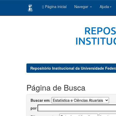
Página inicial
Navegar
Ajuda
Skip
navigation
Repositório Institucional da Universidade Feder
Página de Busca
Buscar em:
por