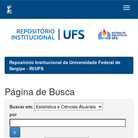
Skip
navigation
Repositório Institucional da Universidade Federal de
Sergipe - RI/UFS
Página de Busca
Buscar em:
por