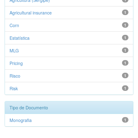
Agricultura (Sergipe)
Agricultural insurance
1
Corn
1
Estatística
1
MLG
1
Pricing
1
Risco
1
Risk
1
Tipo de Documento
Monografia
1