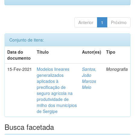
Anterior
1
Próximo
Conjunto de itens:
Data do
Título
Autor(es)
Tipo
documento
15-Fev-2021
Modelos lineares
Santos,
Monografia
generalizados
João
aplicados à
Marcos
precificação de
Melo
seguro agrícola na
produtividade de
milho dos municípios
de Sergipe
Busca facetada