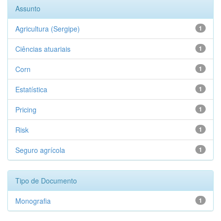
Assunto
Agricultura (Sergipe)
1
Ciências atuariais
1
Corn
1
Estatística
1
Pricing
1
Risk
1
Seguro agrícola
1
Tipo de Documento
Monografia
1