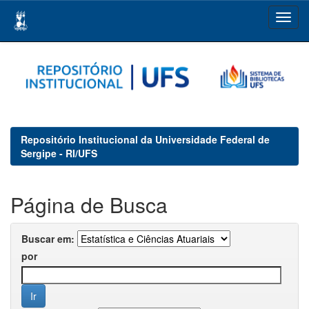
Skip
navigation
Repositório Institucional da Universidade Federal de
Sergipe - RI/UFS
Página de Busca
Buscar em:
por