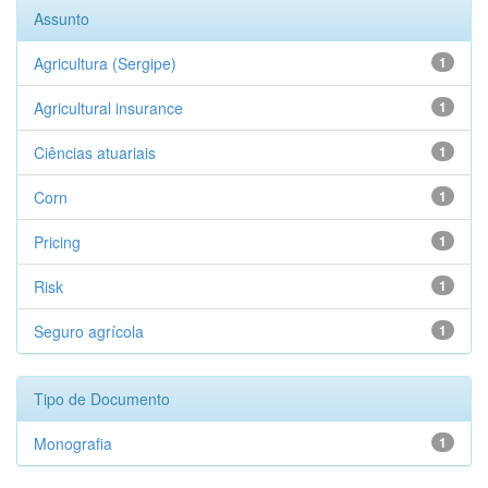
Assunto
Agricultura (Sergipe)
1
Agricultural insurance
1
Ciências atuariais
1
Corn
1
Pricing
1
Risk
1
Seguro agrícola
1
Tipo de Documento
Monografia
1