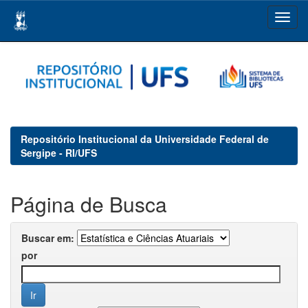
Skip
navigation
Repositório Institucional da Universidade Federal de
Sergipe - RI/UFS
Página de Busca
Buscar em:
por