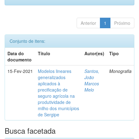
Anterior
1
Próximo
Conjunto de itens:
Data do
Título
Autor(es)
Tipo
documento
15-Fev-2021
Modelos lineares
Santos,
Monografia
generalizados
João
aplicados à
Marcos
precificação de
Melo
seguro agrícola na
produtividade de
milho dos municípios
de Sergipe
Busca facetada